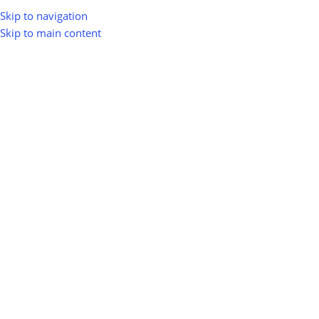
Skip to navigation
Skip to main content
INDUSTRY NEWS
ट्रंप के भारत पर 50% टैरिफ का ग्रीन एनर्जी
सेक्टर पर असर: जानिए क्या बदल सकता है
0
greenio
On August 14, 2025